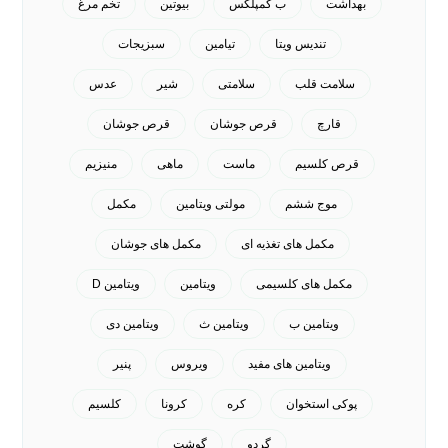
بهداشت
ب کمپلکس
بیوتین
تخم مرغ
تندیس ویتا
تیامین
سبزیجات
سلامت قلب
سلامتی
شیر
عدس
قارچ
قرص جوشان
قرص جوشان
قرص کلسیم
ماست
ماهی
منیزیم
موج ششم
مولتی ویتامین
مکمل
مکمل های تغذیه ای
مکمل های جوشان
مکمل های کلسیمی
ویتامین
ویتامین D
ویتامین ب
ویتامین ث
ویتامین دی
ویتامین های مفید
ویروس
پنیر
پوکی استخوان
کره
کرونا
کلسیم
گردو
گوشت