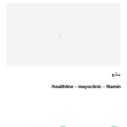
منابع
/
healthline
–
mayoclinic
–
fitamin