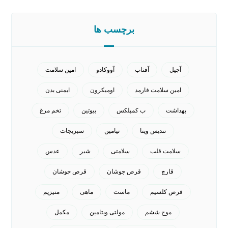
برچسب ها
آجیل
آفتاب
آووکادو
امین سلامت
امین سلامت فارمد
اومیکرون
ایمنی بدن
بهداشت
ب کمپلکس
بیوتین
تخم مرغ
تندیس ویتا
تیامین
سبزیجات
سلامت قلب
سلامتی
شیر
عدس
قارچ
قرص جوشان
قرص جوشان
قرص کلسیم
ماست
ماهی
منیزیم
موج ششم
مولتی ویتامین
مکمل